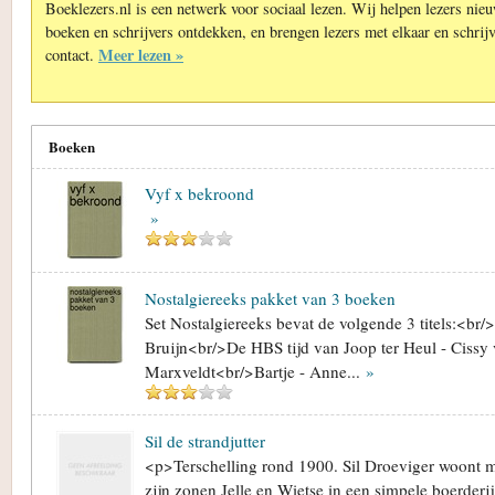
Boeklezers.nl is een netwerk voor sociaal lezen. Wij helpen lezers nie
boeken en schrijvers ontdekken, en brengen lezers met elkaar en schrijv
Meer lezen »
contact.
Boeken
Vyf x bekroond
»
Nostalgiereeks pakket van 3 boeken
Set Nostalgiereeks bevat de volgende 3 titels:<br/>
Bruijn<br/>De HBS tijd van Joop ter Heul - Cissy
Marxveldt<br/>Bartje - Anne...
»
Sil de strandjutter
<p>Terschelling rond 1900. Sil Droeviger woont m
zijn zonen Jelle en Wietse in een simpele boerderij