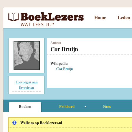
Home
Leden
Auteur
Cor Bruijn
Wikipedia
Cor Bruijn
Toevoegen aan
favorieten
Boeken
Prikbord
Fans
Welkom op Boeklezers.nl