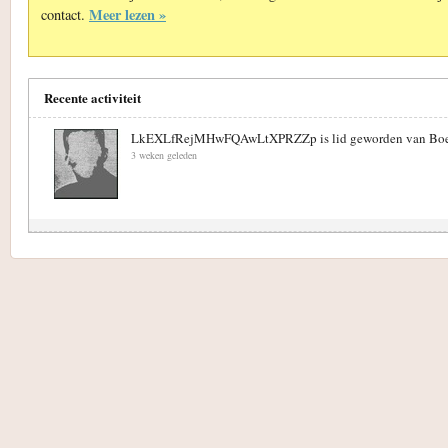
Meer lezen »
contact.
Recente activiteit
LkEXLfRejMHwFQAwLtXPRZZp is lid geworden van Boek
3 weken geleden