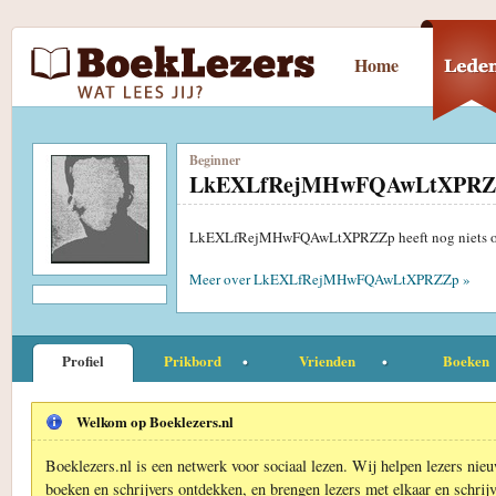
Home
Beginner
LkEXLfRejMHwFQAwLtXPRZ
LkEXLfRejMHwFQAwLtXPRZZp heeft nog niets ove
Meer over LkEXLfRejMHwFQAwLtXPRZZp »
Profiel
Prikbord
Vrienden
Boeken
Welkom op Boeklezers.nl
Boeklezers.nl is een netwerk voor sociaal lezen. Wij helpen lezers nie
boeken en schrijvers ontdekken, en brengen lezers met elkaar en schrijv