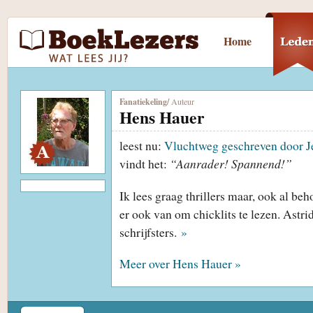
Home
Fanatiekeling
/
Auteur
Hens Hauer
leest nu:
Vluchtweg geschreven door J
vindt het:
“Aanrader! Spannend!”
Ik lees graag thrillers maar, ook al beh
er ook van om chicklits te lezen. Astri
schrijfsters.
»
Meer over Hens Hauer »