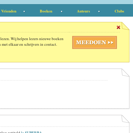
Vrienden
Boeken
Auteurs
Clubs
 lezen. Wij helpen lezers nieuwe boeken
 met elkaar en schrijvers in contact.
blog getiteld
la SUPERBA
.