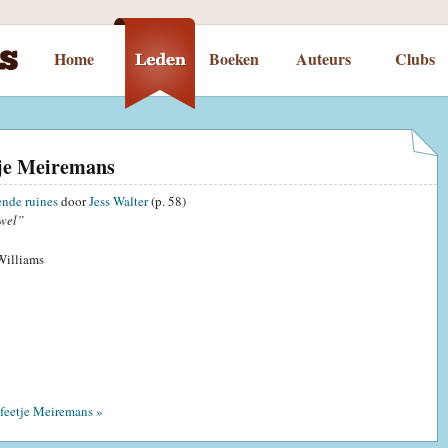
Home
Boeken
Auteurs
Clubs
tje Meiremans
ende ruines
door
Jess Walter
(p. 58)
wel”
Williams
feetje Meiremans »