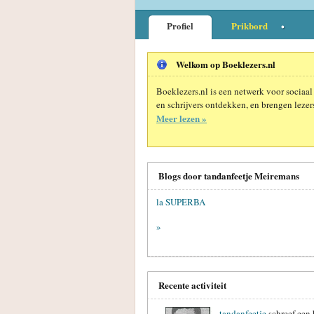
Profiel
Prikbord
Welkom op Boeklezers.nl
Boeklezers.nl is een netwerk voor sociaal
en schrijvers ontdekken, en brengen lezers
Meer lezen »
Blogs door tandanfeetje Meiremans
la SUPERBA
»
Recente activiteit
tandanfeetje
schreef een 