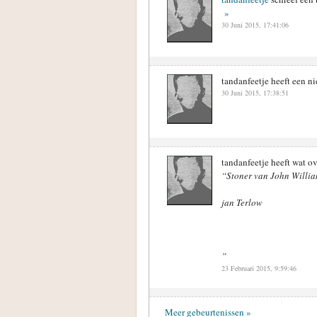
»
30 Juni 2015, 17:41:06
tandanfeetje heeft een n
30 Juni 2015, 17:38:51
tandanfeetje heeft wat ov
“Stoner van John Willi
jan Terlow
”
23 Februari 2015, 9:59:46
Meer gebeurtenissen »