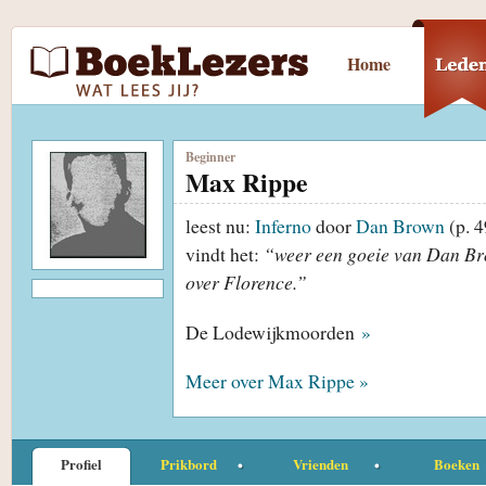
Home
Beginner
Max Rippe
leest nu:
Inferno
door
Dan Brown
(p. 4
vindt het:
“weer een goeie van Dan Bro
over Florence.”
De Lodewijkmoorden
»
Meer over Max Rippe »
Profiel
Prikbord
Vrienden
Boeken