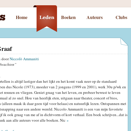
Home
Boeken
Auteurs
Clubs
Graaf
n
door
Niccolò Ammaniti
fwachten”
,
ertellen is altijd lastiger dan het lijkt en het komt vaak neer op de standaard
Ik ben dus Nicole (1973), moeder van 2 jongens (1999 en 2001), werk 30u p/wk en
et rennen en vliegen. Geniet graag van het leven, en probeer bewust te leven
maal al zo snel. Hou van heerlijk eten, uitgaan naar theater, concert of bios,
n (alleen maak ik daar geen tijd voor helaas) en natuurlijk lezen. Ontspannen met
tsnapping naar een andere wereld. Niccolo Ammaniti is een van mijn favoriete
ijf ik ook graag van me af in dichtvorm of kort verhaal. Een boek schrijven...dat is
nk aan alle auteurs voor alle boeken. Nic
»