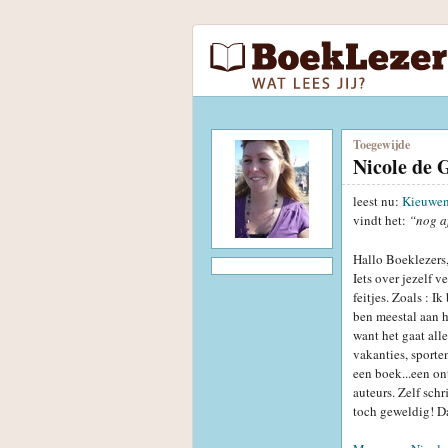
Toegewijde
Nicole de 
leest nu:
Kieuwe
vindt het:
“nog a
Hallo Boeklezers
Iets over jezelf v
feitjes. Zoals : 
ben meestal aan h
want het gaat alle
vakanties, sporte
een boek...een on
auteurs. Zelf schr
toch geweldig! Da