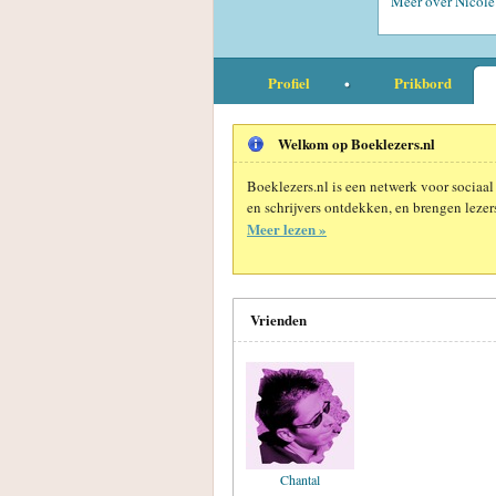
Meer over Nicole
Profiel
Prikbord
Welkom op Boeklezers.nl
Boeklezers.nl is een netwerk voor sociaal
en schrijvers ontdekken, en brengen lezers
Meer lezen »
Vrienden
Chantal