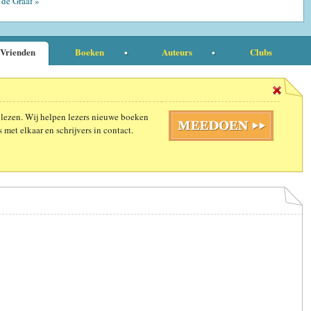
 de Graaf »
Vrienden
Boeken
Auteurs
Clubs
 lezen. Wij helpen lezers nieuwe boeken
 met elkaar en schrijvers in contact.