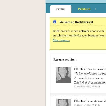
Profiel
Prikbord
Welkom op Boeklezers.nl
Boeklezers.nl is een netwerk voor sociaal
en schrijvers ontdekken, en brengen lezers
Meer lezen »
Recente activiteit
Elles heeft wat over zich
“Ik ben werkzaam als bej
de mens intersseren me.
Zelf heb ik 3 gedichtenbu
12 Oktober 2014, 22:52:01
Elles heeft een nieuwe a
12 Oktober 2014, 22:46:34