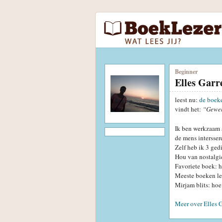
Beginner
Elles Gar
leest nu:
de boek
vindt het:
“Gewe
Ik ben werkzaam a
de mens intersser
Zelf heb ik 3 ged
Hou van nostalgi
Favoriete boek: h
Meeste boeken le
Mirjam blits: hoe
Meer over Elles 