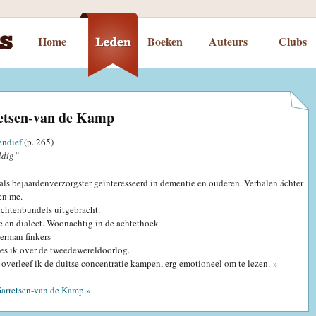
Home
Boeken
Auteurs
Clubs
retsen-van de Kamp
endief
(p. 265)
ldig”
ls bejaardenverzorgster geïnteresseerd in dementie en ouderen. Verhalen áchter
en me.
ichtenbundels uitgebracht.
e en dialect. Woonachtig in de achtethoek
erman finkers
es ik over de tweedewereldoorlog.
 overleef ik de duitse concentratie kampen, erg emotioneel om te lezen.
»
Garretsen-van de Kamp »