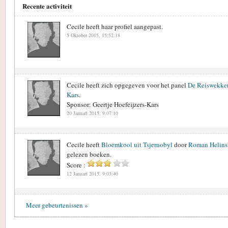
Recente activiteit
Cecile heeft haar profiel aangepast.
5 Oktober 2015, 15:52:18
Cecile heeft zich opgegeven voor het panel
De Reiswekker 
Kars
.
Sponsor: Geertje Hoefeijzers-Kars
20 Januari 2015, 9:07:10
Cecile heeft
Bloemkool uit Tsjernobyl
door
Roman Helins
gelezen boeken.
Score :
12 Januari 2015, 9:03:40
Meer gebeurtenissen »