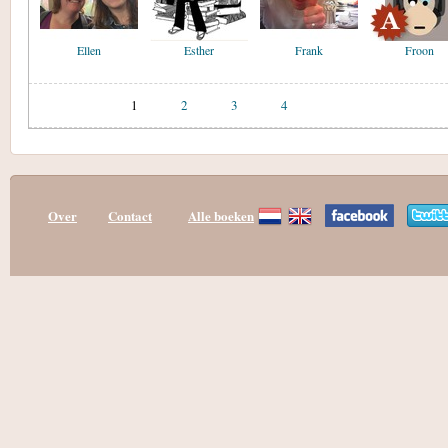
Ellen
Esther
Frank
Froon
1
2
3
4
Over
Contact
Alle boeken