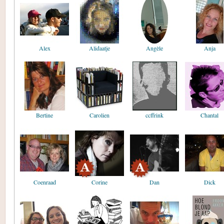
Alex
Alidaatje
Angèle
Anja
Bertine
Carolien
ccffrink
Chantal
Coenraad
Corine
Dan
Dick