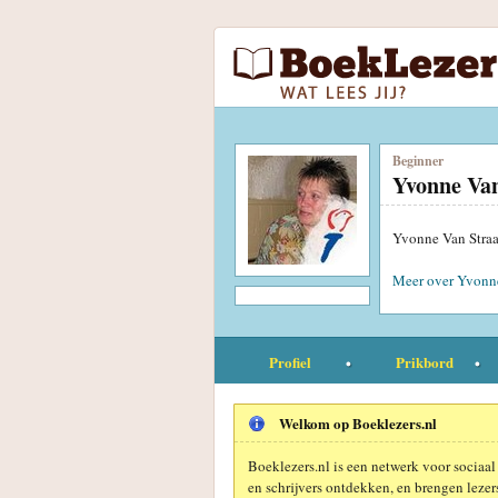
Beginner
Yvonne Van
Yvonne Van Straat
Meer over Yvonne
Profiel
Prikbord
Welkom op Boeklezers.nl
Boeklezers.nl is een netwerk voor sociaal
en schrijvers ontdekken, en brengen lezers