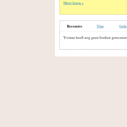
Meer lezen »
Recensies
Tips
Gele
Yvonne heeft nog geen boeken gerecense