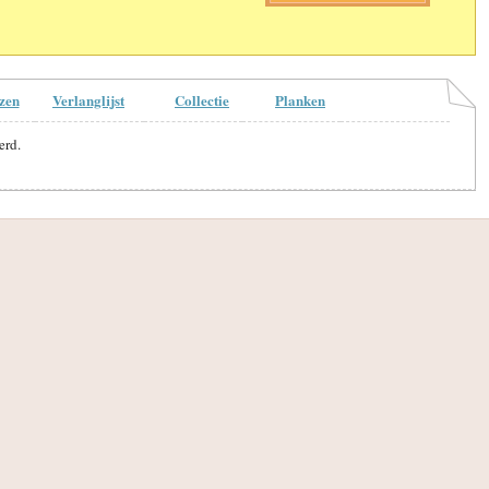
zen
Verlanglijst
Collectie
Planken
erd.