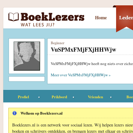
Home
Beginner
VuSPMxFMjFXjHHWjw
VuSPMxFMjFXjHHWjw heeft nog niets over zichze
Meer over VuSPMxFMjFXjHHWjw »
Profiel
Prikbord
Vrienden
Boe
Welkom op Boeklezers.nl
Boeklezers.nl is een netwerk voor sociaal lezen. Wij helpen lezers nie
boeken en schrijvers ontdekken, en brengen lezers met elkaar en schrijv