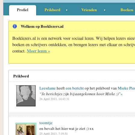
Profiel
Prikbord
Vrienden
Boeken
Welkom op Boeklezers.nl
Boeklezers.nl is een netwerk voor sociaal lezen. Wij helpen lezers nie
boeken en schrijvers ontdekken, en brengen lezers met elkaar en schrijv
Meer lezen »
contact.
Prikbord
Leesdame
heeft
een bericht
op het prikbord van
Mieke Pie
“Je berichtjes zijn bij aangekomen hoor Mieke :)”
»
26 April 2013, 14:43:31
toorntje
en bevalt het hier wat je ziet ;) xx
25 April 2013, 7:39:51