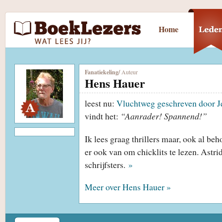
Home
Fanatiekeling
/
Auteur
Hens Hauer
leest nu:
Vluchtweg geschreven door J
vindt het:
“Aanrader! Spannend!”
Ik lees graag thrillers maar, ook al beh
er ook van om chicklits te lezen. Astri
schrijfsters.
»
Meer over Hens Hauer »