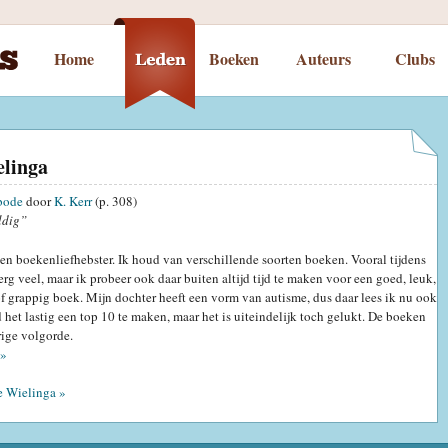
Home
Boeken
Auteurs
Clubs
elinga
bode
door
K. Kerr
(p. 308)
ldig”
en boekenliefhebster. Ik houd van verschillende soorten boeken. Vooral tijdens
erg veel, maar ik probeer ook daar buiten altijd tijd te maken voor een goed, leuk,
 grappig boek. Mijn dochter heeft een vorm van autisme, dus daar lees ik nu ook
d het lastig een top 10 te maken, maar het is uiteindelijk toch gelukt. De boeken
rige volgorde.
»
e Wielinga »