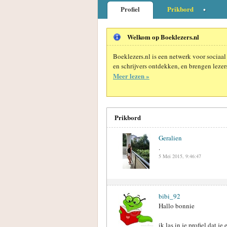
Profiel
Prikbord
Welkom op Boeklezers.nl
Boeklezers.nl is een netwerk voor sociaal
en schrijvers ontdekken, en brengen lezers
Meer lezen »
Prikbord
Geralien
.
5 Mei 2015, 9:46:47
bibi_92
Hallo bonnie
ik las in je profiel dat 