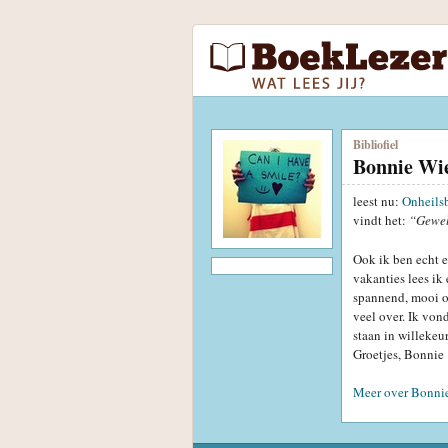
Bibliofiel
Bonnie Wi
leest nu:
Onheils
vindt het:
“Gewe
Ook ik ben echt e
vakanties lees ik 
spannend, mooi of
veel over. Ik von
staan in willekeu
Groetjes, Bonnie
Meer over Bonni