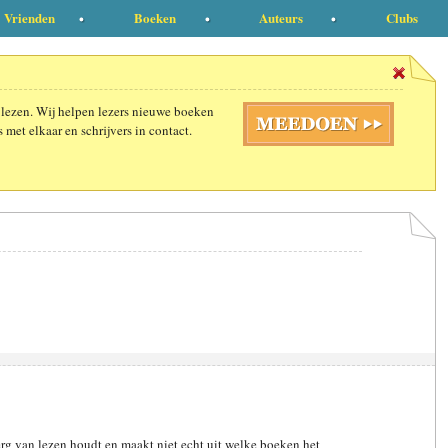
Vrienden
Boeken
Auteurs
Clubs
 lezen. Wij helpen lezers nieuwe boeken
 met elkaar en schrijvers in contact.
je erg van lezen houdt en maakt niet echt uit welke boeken het