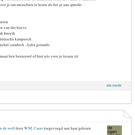
voor je om messchien te lezen als het je aan spreekt .
Watson
ven van der hoeve
ah forsyth
- natascha kampusch
michel caradech , lydia gouardo
maar ben benieuwd of hier iets voor je tussen zit
één reactie
n de wolf
door
W.M. Caers
toegevoegd aan haar gelezen