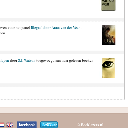
even voor het panel
Illegaal door Anna van der Veen
.
Veen
slapen
door
S.J. Watson
toegevoegd aan haar gelezen boeken.
© Boeklezers.nl