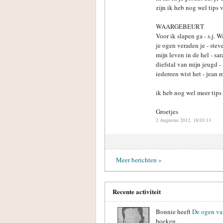
zijn ik heb nog wel tips 
WAARGEBEURT
Voor ik slapen ga - s.j. 
je ogen veraden je - ste
mijn leven in de hel - sar
diefstal van mijn jeugd 
iedereen wist het - jean 
ik heb nog wel meer tips 
Groetjes
2 Augustus 2012, 18:03:13
Meer berichten »
Recente activiteit
Bonnie heeft
De ogen va
boeken.