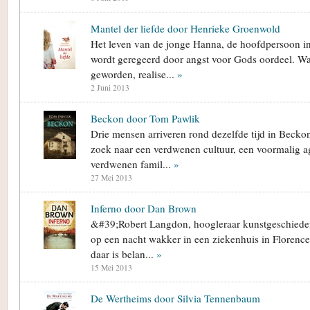
Mantel der liefde door Henrieke Groenwold
Het leven van de jonge Hanna, de hoofdpersoon in
wordt geregeerd door angst voor Gods oordeel. Wa
geworden, realise...
»
2 Juni 2013
Beckon door Tom Pawlik
Drie mensen arriveren rond dezelfde tijd in Becko
zoek naar een verdwenen cultuur, een voormalig a
verdwenen famil...
»
27 Mei 2013
Inferno door Dan Brown
&#39;Robert Langdon, hoogleraar kunstgeschieden
op een nacht wakker in een ziekenhuis in Florence
daar is belan...
»
15 Mei 2013
De Wertheims door Silvia Tennenbaum