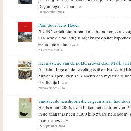
Dagaonogal 1, 2 en...
»
10 December 2014
Puin door Hens Hauer
"PUIN" vertelt, doordrenkt met humor en een vleugj
van Arie die volledig is afgeknapt op het kapotbe
economie en het a...
»
2 December 2014
Het mysterie van de poldergruwel door Mark van 
Als Kim, Inge en de tweeling Zoë en Esmee bij Ki
blijven slapen, zien ze 's nachts een mysterieus lic
Het lichtje b...
»
20 November 2014
Smoske, de neushoorn die er geen zin in had doo
Het is 6 juni 2006, even buiten het centrum van Pa
in de aanhanger een 3.000 kilo zware neushoorn, 
motor langs ...
»
15 September 2014