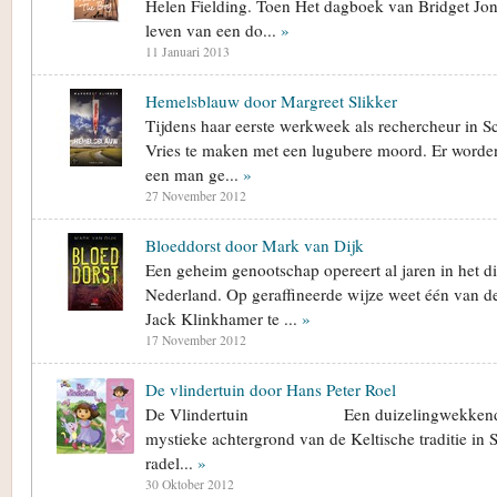
Helen Fielding. Toen Het dagboek van Bridget Jon
leven van een do...
»
11 Januari 2013
Hemelsblauw door Margreet Slikker
Tijdens haar eerste werkweek als rechercheur in S
Vries te maken met een lugubere moord. Er worden
een man ge...
»
27 November 2012
Bloeddorst door Mark van Dijk
Een geheim genootschap opereert al jaren in het d
Nederland. Op geraffineerde wijze weet één van de
Jack Klinkhamer te ...
»
17 November 2012
De vlindertuin door Hans Peter Roel
De Vlindertuin Een duizelingwekkend ve
mystieke achtergrond van de Keltische traditie i
radel...
»
30 Oktober 2012