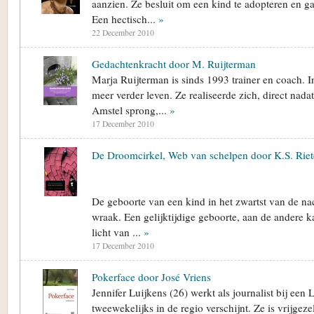
aanzien. Ze besluit om een kind te adopteren en g
Een hectisch...
»
22 December 2010
Gedachtenkracht door M. Ruijterman
Marja Ruijterman is sinds 1993 trainer en coach. I
meer verder leven. Ze realiseerde zich, direct nadat
Amstel sprong,...
»
17 December 2010
De Droomcirkel, Web van schelpen door K.S. Riet
De geboorte van een kind in het zwartst van de na
wraak. Een gelijktijdige geboorte, aan de andere k
licht van ...
»
17 December 2010
Pokerface door José Vriens
Jennifer Luijkens (26) werkt als journalist bij een
tweewekelijks in de regio verschijnt. Ze is vrijgeze