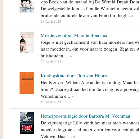
<p>Boek van de maand bij De Wereld Draait Door
De welgestelde Joodse familie Wertheim neemt vol
bruisende culturele leven van Frankfurt begi...
»
29 April 2013
Moederziel door Marelle Boersma
Josje is niet gecharmeerd van haar moeders nieuwe 
haar moeder in, om voor haar te zorgen. Zegt ze. A
huishouden ...
»
22 April 2013
Koningskind door Rob van Hoorn
Het is zover: Willem Alexander is koning. Maar hee
troon? Daarbij draait het om de vraag: is zijn ove
Wilhelmina e...
»
15 April 2013
Hemelpoorttrilogie door Barbara M. Veenman
De vijftienjarige Lilly vindt het maar niets wanne
moeder de grote stad moet verruilen voor een piep
Veluwe. Haar ...
»