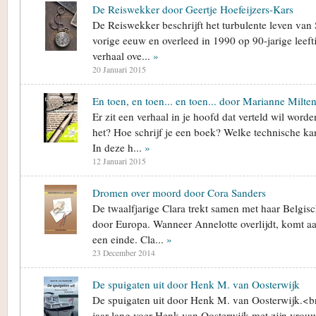
De Reiswekker door Geertje Hoefeijzers-Kars
De Reiswekker beschrijft het turbulente leven van 
vorige eeuw en overleed in 1990 op 90-jarige leefti
verhaal ove...
»
20 Januari 2015
En toen, en toen... en toen... door Marianne Milte
Er zit een verhaal in je hoofd dat verteld wil worde
het? Hoe schrijf je een boek? Welke technische ka
In deze h...
»
12 Januari 2015
Dromen over moord door Cora Sanders
De twaalfjarige Clara trekt samen met haar Belgi
door Europa. Wanneer Annelotte overlijdt, komt aan
een einde. Cla...
»
23 December 2014
De spuigaten uit door Henk M. van Oosterwijk
De spuigaten uit door Henk M. van Oosterwijk.<br
jaar lang voer Henk van Oosterwijk met zijn vrouw