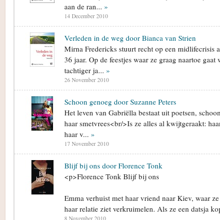
aan de ran...
»
14 December 2010
Verleden in de weg door Bianca van Strien
Mirna Fredericks stuurt recht op een midlifecrisis 
36 jaar. Op de feestjes waar ze graag naartoe gaat 
tachtiger ja...
»
26 November 2010
Schoon genoeg door Suzanne Peters
Het leven van Gabriëlla bestaat uit poetsen, scho
haar smetvrees<br/>Is ze alles al kwijtgeraakt: haa
haar v...
»
17 November 2010
Blijf bij ons door Florence Tonk
<p>Florence Tonk Blijf bij ons
Emma verhuist met haar vriend naar Kiev, waar ze
haar relatie ziet verkruimelen. Als ze een datsja ko
8 November 2010