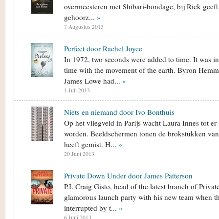
overmeesteren met Shibari-bondage, bij Rick geeft 
gehoorz...
»
7 Augustus 2013
Perfect door Rachel Joyce
In 1972, two seconds were added to time. It was in
time with the movement of the earth. Byron Hemm
James Lowe had...
»
1 Juli 2013
Niets en niemand door Ivo Bonthuis
Op het vliegveld in Parijs wacht Laura Innes tot e
worden. Beeldschermen tonen de brokstukken van h
heeft gemist. H...
»
20 Juni 2013
Private Down Under door James Patterson
P.I. Craig Gisto, head of the latest branch of Privat
glamorous launch party with his new team when the
interrupted by t...
»
6 Juni 2013