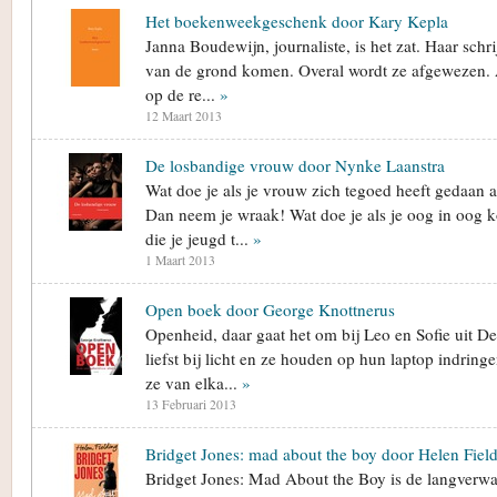
Het boekenweekgeschenk door Kary Kepla
Janna Boudewijn, journaliste, is het zat. Haar schr
van de grond komen. Overal wordt ze afgewezen. Al
op de re...
»
12 Maart 2013
De losbandige vrouw door Nynke Laanstra
Wat doe je als je vrouw zich tegoed heeft gedaan 
Dan neem je wraak! Wat doe je als je oog in oog 
die je jeugd t...
»
1 Maart 2013
Open boek door George Knottnerus
Openheid, daar gaat het om bij Leo en Sofie uit De
liefst bij licht en ze houden op hun laptop indrin
ze van elka...
»
13 Februari 2013
Bridget Jones: mad about the boy door Helen Fiel
Bridget Jones: Mad About the Boy is de langverw