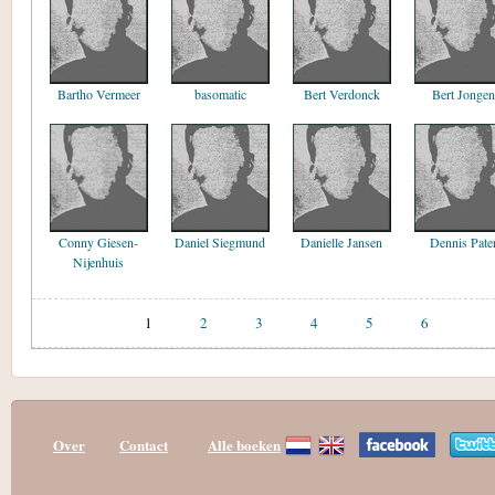
Bartho Vermeer
basomatic
Bert Verdonck
Bert Jongen
Conny Giesen-
Daniel Siegmund
Danielle Jansen
Dennis Pate
Nijenhuis
1
2
3
4
5
6
Over
Contact
Alle boeken