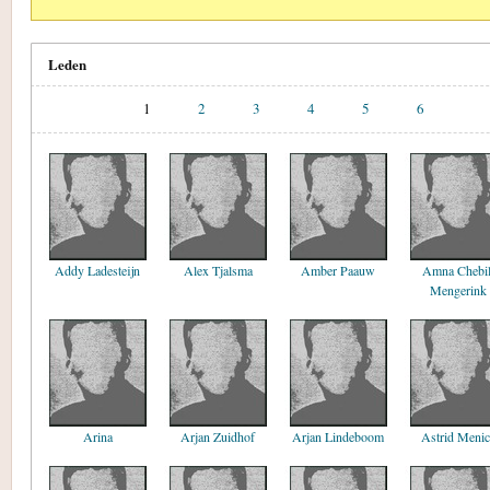
Leden
1
2
3
4
5
6
Addy Ladesteijn
Alex Tjalsma
Amber Paauw
Amna Chebil
Mengerink
Arina
Arjan Zuidhof
Arjan Lindeboom
Astrid Meni