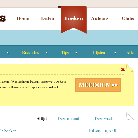
Home
Leden
Auteurs
Clubs
Recensies
Tips
Lijsten
Alle
 lezen. Wij helpen lezers nieuwe boeken
 met elkaar en schrijvers in contact.
Altijd
Deze maand
Deze week
Filteren op: (0)
le boeken