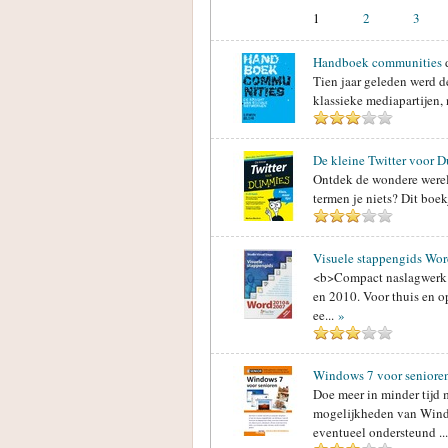
1
2
3
Handboek communities
Tien jaar geleden werd d
klassieke mediapartijen, 
De kleine Twitter voor 
Ontdek de wondere wereld
termen je niets? Dit boekj
Visuele stappengids Wo
<b>Compact naslagwerk 
en 2010. Voor thuis en 
ee...
»
Windows 7 voor seniore
Doe meer in minder tijd 
mogelijkheden van Windo
eventueel ondersteund ..