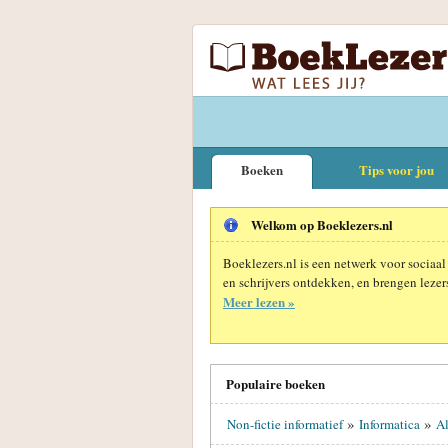
Boeken
Tips voor jou
Welkom op Boeklezers.nl
Boeklezers.nl is een netwerk voor sociaal
en schrijvers ontdekken, en brengen lezers
Meer lezen »
Populaire boeken
»
»
Non-fictie informatief
Informatica
Al