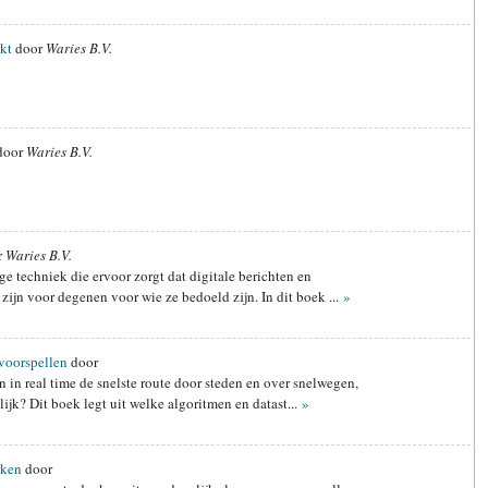
rkt
door
Waries B.V.
door
Waries B.V.
r
Waries B.V.
e techniek die ervoor zorgt dat digitale berichten en
zijn voor degenen voor wie ze bedoeld zijn. In dit boek ...
»
 voorspellen
door
 in real time de snelste route door steden en over snelwegen,
ijk? Dit boek legt uit welke algoritmen en datast...
»
rken
door