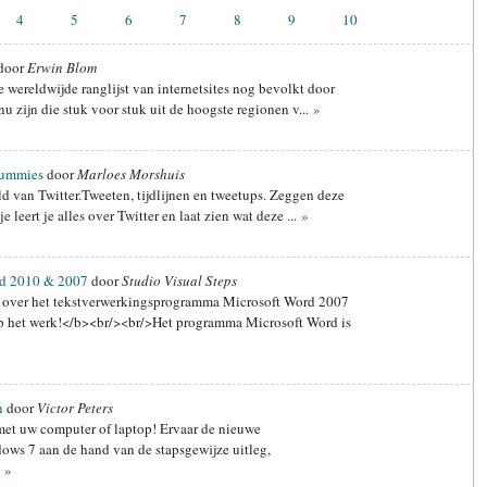
4
5
6
7
8
9
10
door
Erwin Blom
e wereldwijde ranglijst van internetsites nog bevolkt door
nu zijn die stuk voor stuk uit de hoogste regionen v...
»
Dummies
door
Marloes Morshuis
 van Twitter.Tweeten, tijdlijnen en tweetups. Zeggen deze
e leert je alles over Twitter en laat zien wat deze ...
»
rd 2010 & 2007
door
Studio Visual Steps
over het tekstverwerkingsprogramma Microsoft Word 2007
op het werk!</b><br/><br/>Het programma Microsoft Word is
n
door
Victor Peters
met uw computer of laptop! Ervaar de nieuwe
ws 7 aan de hand van de stapsgewijze uitleg,
.
»