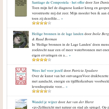
Santiago de Compostela - het offer
door
San Danie
Toen mijn lief de diagnose kanker kreeg en geope
verontrustte mij dat zeer. Mijn moeder ben ik aan 
toen zij dezelfde...
»
Heilige bronnen in de lage landen
door
Ineke Ber
& Ruud Borman
In 'Heilige bronnen in de Lage Landen' doen mens
zoektocht naar een of meer waterbronnen met ener
eigen ervaringen en a...
»
Wees lief voor jezelf
door
Patricia Spadaro
Over de kunst van het ontvangenVoor drukbezette
met aandacht, energie en tijdHerkenbare voorbeelde
levenInspiratie voor...
»
Wandel je wijzer
door
Aat van der Harst
<p>Zelfinzicht met natuur en stad als spiegel. Op