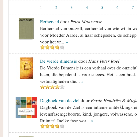
1
2
3
4
5
6
7
Eerherstel
door
Petra Maartense
Eerherstel van onszelf, eerherstel van wie wij in w
voor Moeder Aarde, al haar schepselen, de scheppe
voor het vr...
»
De vierde dimensie
door
Hans Peter Roel
De Vierde Dimensie is een verhaal over de onzich
heen, die bepalend is voor succes. Het is een boek 
wetmatigheden die...
»
Dagboek van de ziel
door
Bertie Hendriks & Mirja
Dagboek van de Ziel is een intieme ontdekkingsre
levensfasen:geboorte, kind, jongere, volwassene, 
Ruimte'. Inelke fase wor...
»