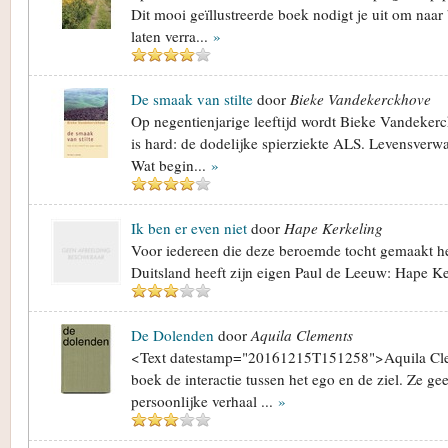
Dit mooi geïllustreerde boek nodigt je uit om naar 
laten verra...
»
De smaak van stilte
door
Bieke Vandekerckhove
Op negentienjarige leeftijd wordt Bieke Vandeker
is hard: de dodelijke spierziekte ALS. Levensverwac
Wat begin...
»
Ik ben er even niet
door
Hape Kerkeling
Voor iedereen die deze beroemde tocht gemaakt h
Duitsland heeft zijn eigen Paul de Leeuw: Hape K
De Dolenden
door
Aquila Clements
<Text datestamp="20161215T151258">Aquila Clem
boek de interactie tussen het ego en de ziel. Ze gee
persoonlijke verhaal ...
»