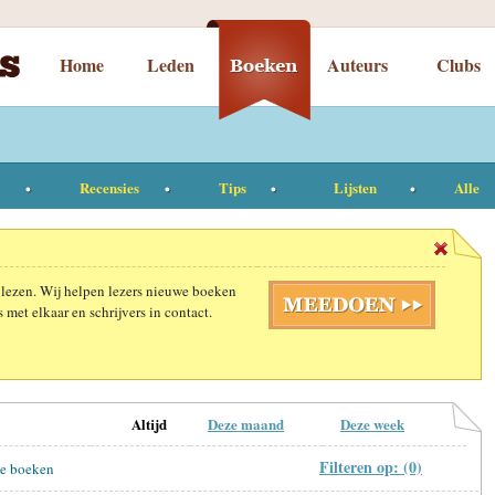
Home
Leden
Auteurs
Clubs
Recensies
Tips
Lijsten
Alle
 lezen. Wij helpen lezers nieuwe boeken
 met elkaar en schrijvers in contact.
Altijd
Deze maand
Deze week
Filteren op: (0)
le boeken