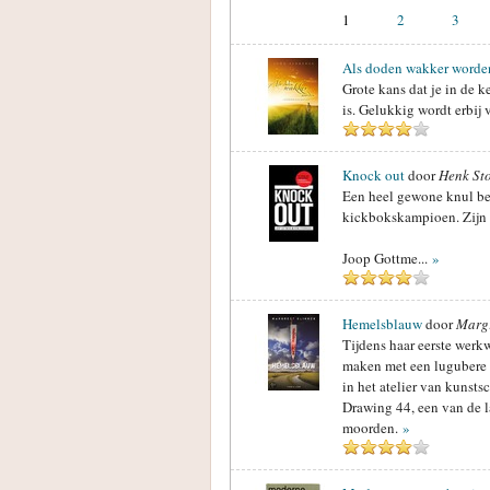
1
2
3
Als doden wakker worde
Grote kans dat je in de k
is. Gelukkig wordt erbij 
Knock out
door
Henk St
Een heel gewone knul be
kickbokskampioen. Zijn v
Joop Gottme...
»
Hemelsblauw
door
Margr
Tijdens haar eerste werkw
maken met een lugubere 
in het atelier van kunsts
Drawing 44, een van de l
moorden.
»