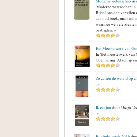
Moderne wetenschap in d
'Moderne wetenschap in d
Bijbel ons dan vertellen
een oud boek, maar wel e
waarmee we vele ziekte
bestrijden.
»
Het Meesterwerk van Go
In 'Het meesterwerk van 
Openbaring. Al schrijven
Ze zetten de wereld op z
.
»
Ik eer jou
door
Marja Ver
»
Honigdroppels 2016
doo