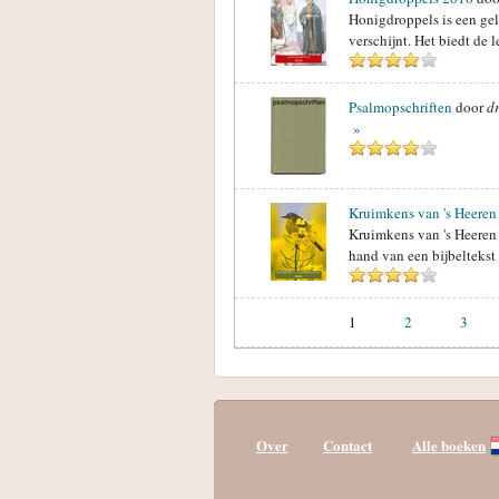
Honigdroppels is een gel
verschijnt. Het biedt de 
Psalmopschriften
door
d
»
Kruimkens van 's Heeren 
Kruimkens van 's Heeren 
hand van een bijbeltekst
1
2
3
Over
Contact
Alle boeken