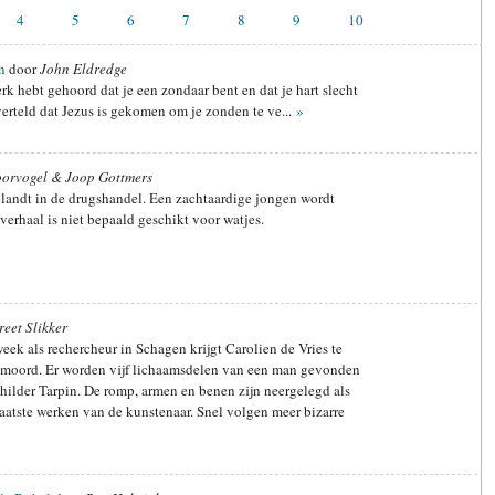
4
5
6
7
8
9
10
n
door
John Eldredge
erk hebt gehoord dat je een zondaar bent en dat je hart slecht
verteld dat Jezus is gekomen om je zonden te ve...
»
oorvogel & Joop Gottmers
landt in de drugshandel. Een zachtaardige jongen wordt
erhaal is niet bepaald geschikt voor watjes.
eet Slikker
eek als rechercheur in Schagen krijgt Carolien de Vries te
moord. Er worden vijf lichaamsdelen van een man gevonden
childer Tarpin. De romp, armen en benen zijn neergelegd als
aatste werken van de kunstenaar. Snel volgen meer bizarre