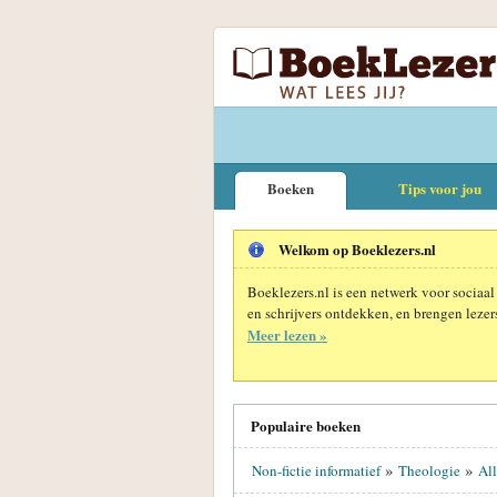
Boeken
Tips voor jou
Welkom op Boeklezers.nl
Boeklezers.nl is een netwerk voor sociaal
en schrijvers ontdekken, en brengen lezers
Meer lezen »
Populaire boeken
»
»
Non-fictie informatief
Theologie
Al