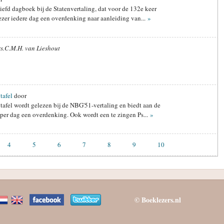
iefd dagboek bij de Statenvertaling, dat voor de 132e keer
lezer iedere dag een overdenking naar aanleiding van...
»
rs.C.M.H. van Lieshout
tafel
door
tafel wordt gelezen bij de NBG'51-vertaling en biedt aan de
 per dag een overdenking. Ook wordt een te zingen Ps...
»
4
5
6
7
8
9
10
© Boeklezers.nl