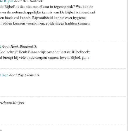
e Bijbel
door
Ben Hobrink
e Bijbel', is dat niet met elkaar in tegenspraak? Wat kan de
 over de wetenschappelijke kennis van De Bijbel is inderdaad
en boek vol kennis. Bijvoorbeeld kennis over hygiëne,
n hadden kunnen voorkomen, epidemieën hadden kunnen
d
door
Henk Binnendijk
God' schrijft Henk Binnendijk over het laatste Bijbelboek:
d brengt hij vele onderwerpen samen: leven, Bijbel, g...
»
'n kop
door
Roy Clements
schoor-Meijers
r