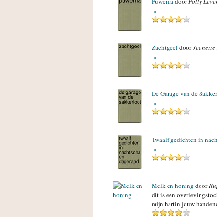
Puwema
door
Polly Leve
»
Zachtgeel
door
Jeanette
»
De Garage van de Sakker
»
Twaalf gedichten in nac
»
Melk en honing
door
Ru
dit is een overlevingstoc
mijn hartin jouw handendi