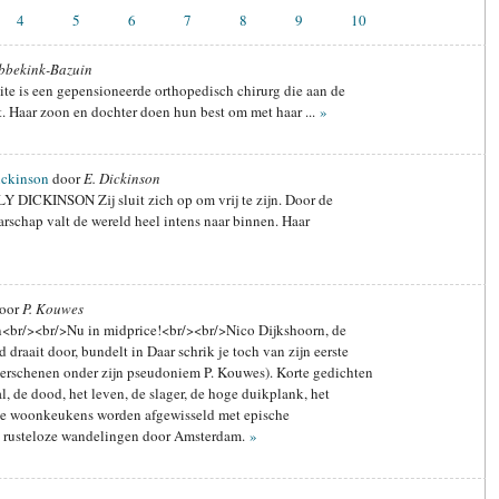
4
5
6
7
8
9
10
bbekink-Bazuin
ite is een gepensioneerde orthopedisch chirurg die aan de
dt. Haar zoon en dochter doen hun best om met haar ...
»
ickinson
door
E. Dickinson
ICKINSON Zij sluit zich op om vrij te zijn. Door de
arschap valt de wereld heel intens naar binnen. Haar
oor
P. Kouwes
n<br/><br/>Nu in midprice!<br/><br/>Nico Dijkshoorn, de
 draait door, bundelt in Daar schrik je toch van zijn eerste
verschenen onder zijn pseudoniem P. Kouwes). Korte gedichten
, de dood, het leven, de slager, de hoge duikplank, het
ne woonkeukens worden afgewisseld met epische
n rusteloze wandelingen door Amsterdam.
»