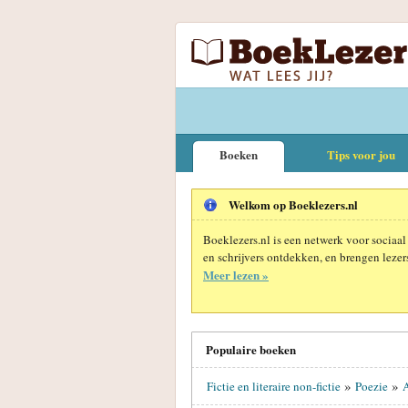
Boeken
Tips voor jou
Welkom op Boeklezers.nl
Boeklezers.nl is een netwerk voor sociaal
en schrijvers ontdekken, en brengen lezers
Meer lezen »
Populaire boeken
»
»
Fictie en literaire non-fictie
Poezie
A