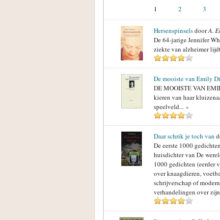
1
2
3
Hersenspinsels
door
A. E
De 64-jarige Jennifer Wh
ziekte van alzheimer lij
De mooiste van Emily D
DE MOOISTE VAN EMILY D
kieren van haar kluizena
speelveld...
»
Daar schrik je toch van
d
De eerste 1000 gedichte
huisdichter van De wereld
1000 gedichten (eerder 
over knaagdieren, voetbal
schrijverschap of moder
verhandelingen over zij