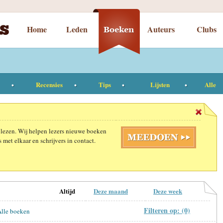
Home
Leden
Auteurs
Clubs
Recensies
Tips
Lijsten
Alle
 lezen. Wij helpen lezers nieuwe boeken
 met elkaar en schrijvers in contact.
Altijd
Deze maand
Deze week
Filteren op: (0)
lle boeken