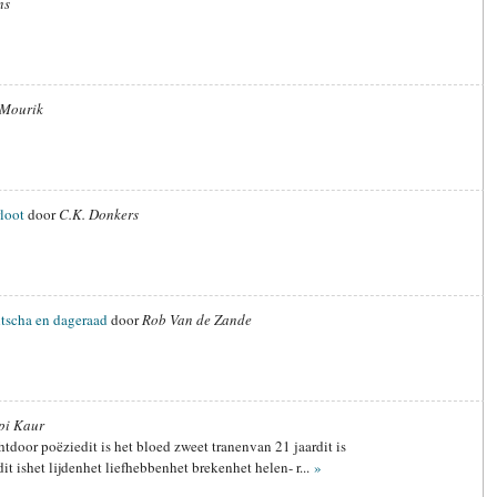
ns
 Mourik
loot
door
C.K. Donkers
htscha en dageraad
door
Rob Van de Zande
pi Kaur
htdoor poëziedit is het bloed zweet tranenvan 21 jaardit is
t ishet lijdenhet liefhebbenhet brekenhet helen- r...
»