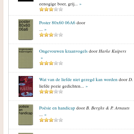
eenogige boer, grij...
»
Poster 80x60 06A6
door
...
»
Ongevouwen kraanvogels
door
Harke Kuipers
»
Wat van de liefde niet gezegd kan worden
door
D. 
liefde pozie gedichten...
»
Poësie en handicap
door
B. Berghs & P. Arnauts
...
»