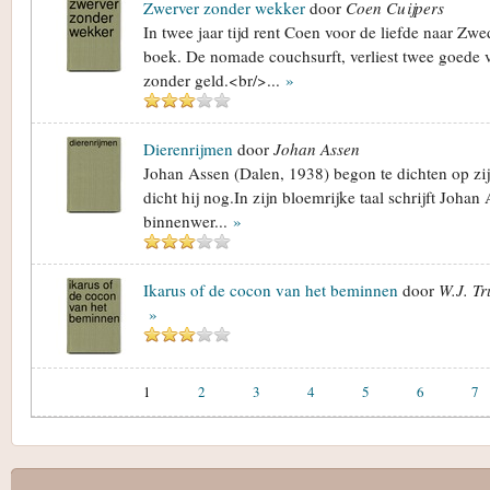
Zwerver zonder wekker
door
Coen Cuijpers
In twee jaar tijd rent Coen voor de liefde naar Zwed
boek. De nomade couchsurft, verliest twee goede v
zonder geld.<br/>...
»
Dierenrijmen
door
Johan Assen
Johan Assen (Dalen, 1938) begon te dichten op zij
dicht hij nog.In zijn bloemrijke taal schrijft Johan 
binnenwer...
»
Ikarus of de cocon van het beminnen
door
W.J. T
»
1
2
3
4
5
6
7