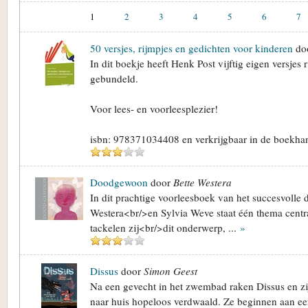
1
2
3
4
5
6
7
50 versjes, rijmpjes en gedichten voor kinderen
do
In dit boekje heeft Henk Post vijftig eigen versjes 
gebundeld.
Voor lees- en voorleesplezier!
isbn: 978371034408 en verkrijgbaar in de boekh
Doodgewoon
door
Bette Westera
In dit prachtige voorleesboek van het succesvolle 
Westera<br/>en Sylvia Weve staat één thema centr
tackelen zij<br/>dit onderwerp, ...
»
Dissus
door
Simon Geest
Na een gevecht in het zwembad raken Dissus en z
naar huis hopeloos verdwaald. Ze beginnen aan een