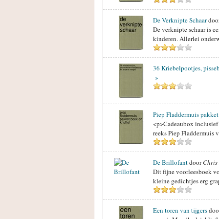
De Verknipte Schaar
doo
De verknipte schaar is e
kinderen. Allerlei onder
36 Kriebelpootjes, piss
»
Piep Fladdermuis pakket
<p>Cadeaubox inclusief e
reeks Piep Fladdermuis 
De Brillofant
door
Chris
Dit fijne voorleesboek vo
kleine gedichtjes erg gr
Een toren van tijgers
doo