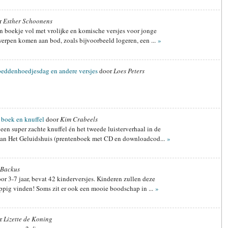
r
Esther Schoonens
en boekje vol met vrolijke en komische versjes voor jonge
werpen komen aan bod, zoals bijvoorbeeld logeren, een ...
»
ebeddenhoedjesdag en andere versjes
door
Loes Peters
 boek en knuffel
door
Kim Crabeels
en super zachte knuffel én het tweede luisterverhaal in de
van Het Geluidshuis (prentenboek met CD en downloadcod...
»
 Backus
or 3-7 jaar, bevat 42 kinderversjes. Kinderen zullen deze
appig vinden! Soms zit er ook een mooie boodschap in ...
»
r
Lizette de Koning