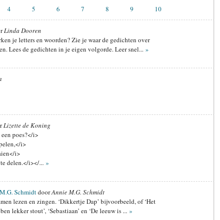
4
5
6
7
8
9
10
or
Linda Dooren
rken je letters en woorden? Zie je waar de gedichten over
n. Lees de gedichten in je eigen volgorde. Leer snel...
»
a
r
Lizette de Koning
 een poes?</i>
pelen,</i>
aien</i>
te delen.</i></...
»
 M.G. Schmidt
door
Annie M.G. Schmidt
amen lezen en zingen. ‘Dikkertje Dap’ bijvoorbeeld, of ‘Het
 ben lekker stout’, ‘Sebastiaan’ en ‘De leeuw is ...
»