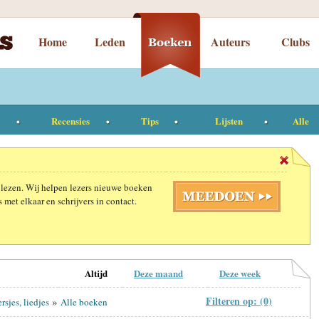
Home
Leden
Auteurs
Clubs
Recensies
Tips
Lijsten
Alle
 lezen. Wij helpen lezers nieuwe boeken
 met elkaar en schrijvers in contact.
Altijd
Deze maand
Deze week
Filteren op: (0)
»
rsjes, liedjes
Alle boeken