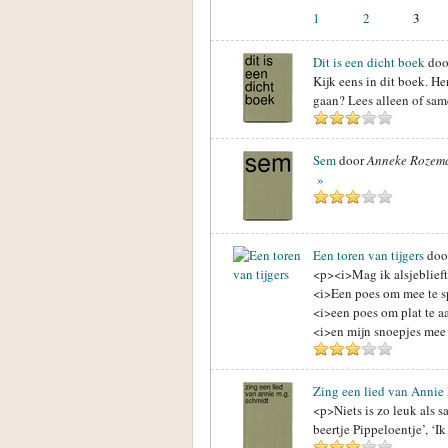
1
2
3
Dit is een dicht boek
do
Kijk eens in dit boek. He
gaan? Lees alleen of same
Sem
door
Anneke Rozem
»
Een toren van tijgers
doo
<p><i>Mag ik alsjeblieft
<i>Een poes om mee te s
<i>een poes om plat te a
<i>en mijn snoepjes mee 
Zing een lied van Annie
<p>Niets is zo leuk als s
beertje Pippeloentje’, ‘Ik