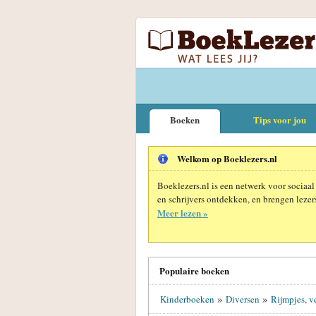
Boeken
Tips voor jou
Welkom op Boeklezers.nl
Boeklezers.nl is een netwerk voor sociaal
en schrijvers ontdekken, en brengen lezers
Meer lezen »
Populaire boeken
»
»
Kinderboeken
Diversen
Rijmpjes, ve