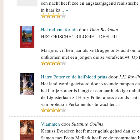
een nacht heeft zee en angstaanjagend realistisch
in haar ka...
»
Het rad van fortuin
door
Thea Beckman
HISTORISCHE TRILOGIE – DEEL III
Marije is vijftien jaar als ze Brugge ontvlucht om 
ontkomen met een jongen die ze verafschuwt. Op 
Harry Potter en de halfbloed prins
door
J.K. Rowli
Het land wordt geteisterd door vreemde rampen e
het hartje zomer is hangt er een hardnekkige onhei
de Ligusterlaan zit Harry Potter aposs avonds laa
van professor Perkamentus te wachten.
»
Vlammen
door
Suzanne Collins
Katniss Everdeen heeft meer geluk gehad dan ze o
Samen met Peeta Mellark heeft ze de roemruchte