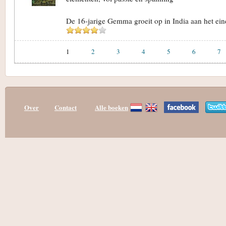
De 16-jarige Gemma groeit op in India aan het ein
1
2
3
4
5
6
7
Over
Contact
Alle boeken