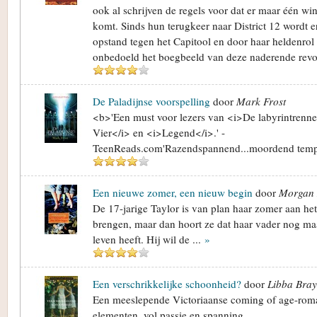
ook al schrijven de regels voor dat er maar één wi
komt. Sinds hun terugkeer naar District 12 wordt er
opstand tegen het Capitool en door haar heldenrol 
onbedoeld het boegbeeld van deze naderende rev
De Paladijnse voorspelling
door
Mark Frost
<b>'Een must voor lezers van <i>De labyrintrenn
Vier</i> en <i>Legend</i>.' -
TeenReads.com'Razendspannend...moordend tempo..
Een nieuwe zomer, een nieuw begin
door
Morgan
De 17-jarige Taylor is van plan haar zomer aan h
brengen, maar dan hoort ze dat haar vader nog ma
leven heeft. Hij wil de ...
»
Een verschrikkelijke schoonheid?
door
Libba Bray
Een meeslepende Victoriaanse coming of age-rom
elementen, vol passie en spanning