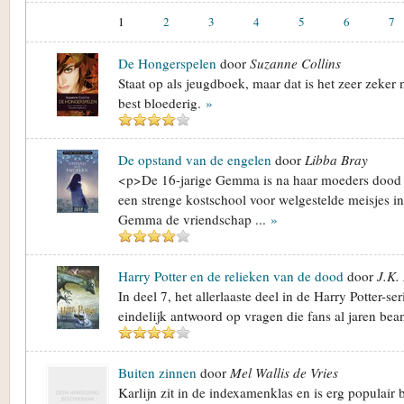
1
2
3
4
5
6
7
De Hongerspelen
door
Suzanne Collins
Staat op als jeugdboek, maar dat is het zeer zeker 
best bloederig.
»
De opstand van de engelen
door
Libba Bray
<p>De 16-jarige Gemma is na haar moeders dood 
een strenge kostschool voor welgestelde meisjes i
Gemma de vriendschap ...
»
Harry Potter en de relieken van de dood
door
J.K.
In deel 7, het allerlaaste deel in de Harry Potter-se
eindelijk antwoord op vragen die fans al jaren be
Buiten zinnen
door
Mel Wallis de Vries
Karlijn zit in de indexamenklas en is erg populair 