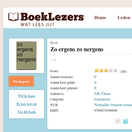
Home
Leden
Boek
Zo ergens zo nergens
...
«
Score:
(
3
/
0
)
0
Aantal recensies:
Nu kopen!
0
Aantal keer getipt:
0
Aantal keer gelezen:
J.H. Chase
Auteur(s):
Wil ik lezen
Literatuur
Categorie:
Ik lees het nu
Vertaalde literaire roma
NUR
ISBN
9789074290098
Tip dit boek