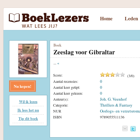
Home
Leden
Boek
Zeeslag voor Gibraltar
...
«
Score:
(
3
/
0
)
0
Aantal recensies:
Nu kopen!
0
Aantal keer getipt:
0
Aantal keer gelezen:
Joh. G. Veenhof
Auteur(s):
Wil ik lezen
Thrillers & Fantasy
Categorie:
Ik lees het nu
Oorlogs- en verzetsrom
NUR
ISBN
9789055511136
Tip dit boek