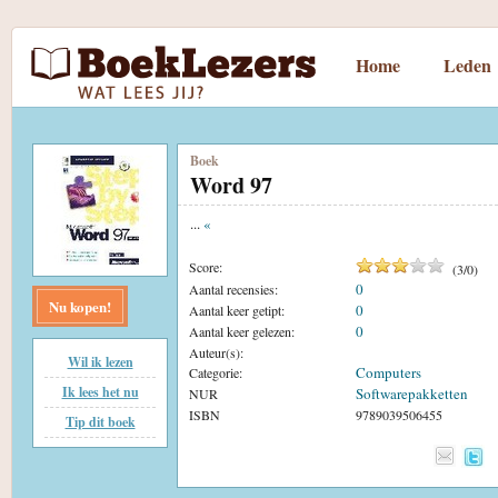
Home
Leden
Boek
Word 97
...
«
Score:
(
3
/
0
)
0
Aantal recensies:
Nu kopen!
0
Aantal keer getipt:
0
Aantal keer gelezen:
Auteur(s):
Wil ik lezen
Computers
Categorie:
Ik lees het nu
Softwarepakketten
NUR
ISBN
9789039506455
Tip dit boek