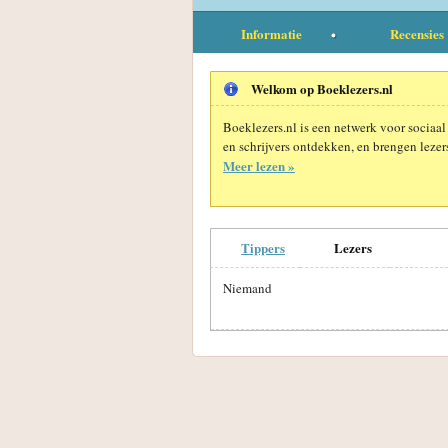
Informatie
Recensies
Welkom op Boeklezers.nl
Boeklezers.nl is een netwerk voor sociaal
en schrijvers ontdekken, en brengen lezers
Meer lezen »
Tippers
Lezers
Niemand