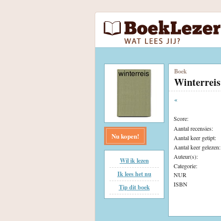
Boek
Winterreis
«
Score:
Aantal recensies:
Nu kopen!
Aantal keer getipt:
Aantal keer gelezen:
Auteur(s):
Wil ik lezen
Categorie:
Ik lees het nu
NUR
ISBN
Tip dit boek