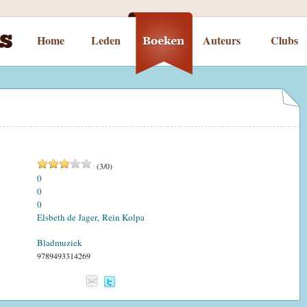
Home
Leden
Auteurs
Clubs
(
3
/
0
)
0
0
0
Elsbeth de Jager
Rein Kolpa
,
Bladmuziek
9789493314269