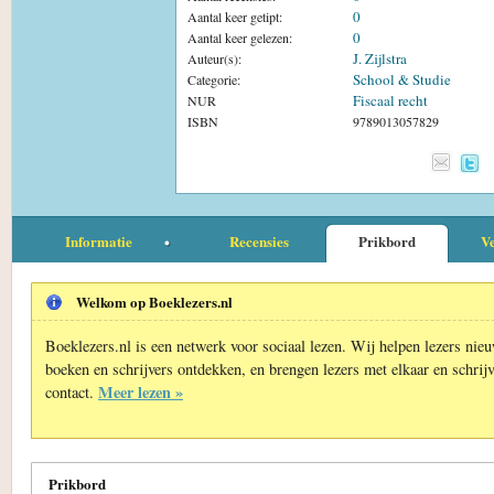
0
Aantal keer getipt:
0
Aantal keer gelezen:
J. Zijlstra
Auteur(s):
School & Studie
Categorie:
Fiscaal recht
NUR
ISBN
9789013057829
Informatie
Recensies
Prikbord
Ve
Welkom op Boeklezers.nl
Boeklezers.nl is een netwerk voor sociaal lezen. Wij helpen lezers nie
boeken en schrijvers ontdekken, en brengen lezers met elkaar en schrijv
Meer lezen »
contact.
Prikbord