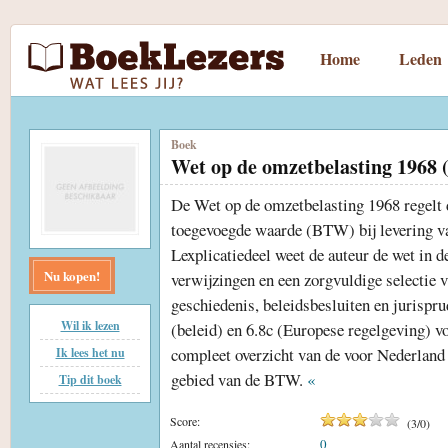
Home
Leden
Boek
Wet op de omzetbelasting 1968
De Wet op de omzetbelasting 1968 regelt d
toegevoegde waarde (BTW) bij levering va
Lexplicatiedeel weet de auteur de wet in de
Nu kopen!
verwijzingen en een zorgvuldige selectie v
geschiedenis, beleidsbesluiten en jurispr
Wil ik lezen
(beleid) en 6.8c (Europese regelgeving) v
compleet overzicht van de voor Nederland 
Ik lees het nu
gebied van de BTW.
«
Tip dit boek
Score:
(
3
/
0
)
0
Aantal recensies: