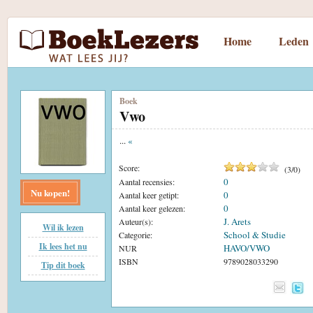
Home
Leden
Boek
Vwo
...
«
Score:
(
3
/
0
)
0
Aantal recensies:
Nu kopen!
0
Aantal keer getipt:
0
Aantal keer gelezen:
J. Arets
Auteur(s):
Wil ik lezen
School & Studie
Categorie:
Ik lees het nu
HAVO/VWO
NUR
ISBN
9789028033290
Tip dit boek