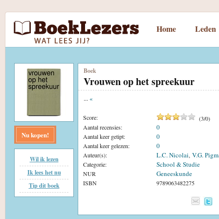
Home
Leden
Boek
Vrouwen op het spreekuur
...
«
Score:
(
3
/
0
)
0
Aantal recensies:
Nu kopen!
0
Aantal keer getipt:
0
Aantal keer gelezen:
L.C. Nicolai
V.G. Pigm
Auteur(s):
,
Wil ik lezen
School & Studie
Categorie:
Ik lees het nu
Geneeskunde
NUR
ISBN
9789063482275
Tip dit boek