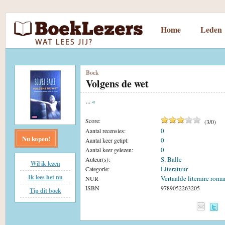
Home
Leden
Boek
Volgens de wet
...
«
Score:
(
3
/
0
)
0
Aantal recensies:
Nu kopen!
0
Aantal keer getipt:
0
Aantal keer gelezen:
S. Balle
Auteur(s):
Wil ik lezen
Literatuur
Categorie:
Ik lees het nu
Vertaalde literaire roma
NUR
ISBN
9789052263205
Tip dit boek