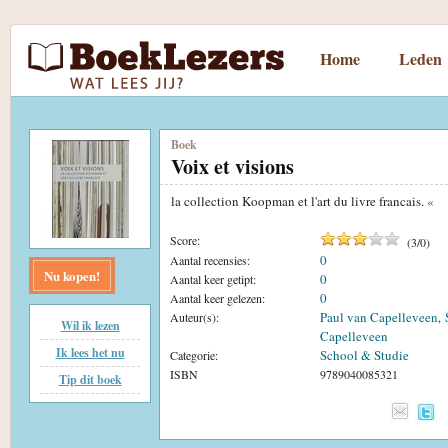
Home
Leden
Boek
Voix et visions
la collection Koopman et l'art du livre francais.
«
Score:
(
3
/
0
)
0
Aantal recensies:
Nu kopen!
0
Aantal keer getipt:
0
Aantal keer gelezen:
Paul van Capelleveen
Auteur(s):
,
Wil ik lezen
Capelleveen
Ik lees het nu
School & Studie
Categorie:
ISBN
9789040085321
Tip dit boek