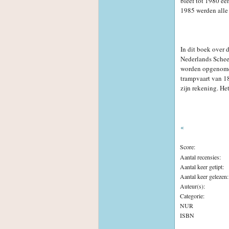
bleef tot 1980 ee
1985 werden alle 
In dit boek over 
Nederlands Schee
worden opgenomen
trampvaart van 18
zijn rekening. He
«
Score:
Aantal recensies:
Aantal keer getipt:
Aantal keer gelezen:
Auteur(s):
Categorie:
NUR
ISBN