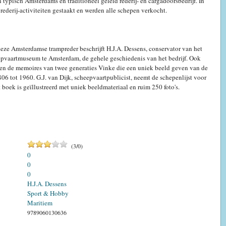
n typisch Amsterdams en traditioneel geleid rederij- en cargadoorsbedrijf. In
rederij-activiteiten gestaakt en werden alle schepen verkocht.
deze Amsterdamse trampreder beschrijft H.J.A. Dessens, conservator van het
pvaartmuseum te Amsterdam, de gehele geschiedenis van het bedrijf. Ook
 de memoires van twee generaties Vinke die een uniek beeld geven van de
06 tot 1960. G.J. van Dijk, scheepvaartpublicist, neemt de schepenlijst voor
t boek is geïllustreerd met uniek beeldmateriaal en ruim 250 foto's.
(
3
/
0
)
0
0
0
H.J.A. Dessens
Sport & Hobby
Maritiem
9789060130636