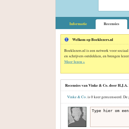
Informatie
Recensies
Welkom op Boeklezers.nl
Boeklezers.nl is een netwerk voor sociaal
en schrijvers ontdekken, en brengen lezers
Meer lezen »
Recensies van Vinke & Co. door H.J.A.
Vinke & Co.
is
0
keer gerecenseerd. De