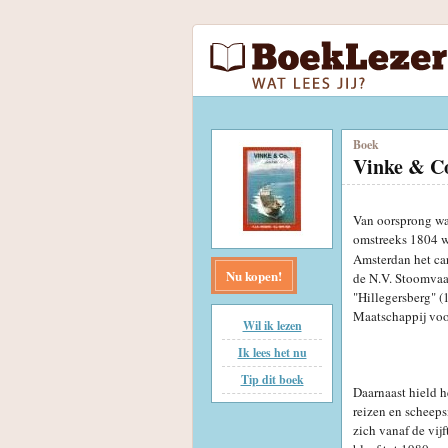
Boek
Vinke & C
Van oorsprong wa
omstreeks 1804 we
Amsterdan het ca
Nu kopen!
de N.V. Stoomvaa
"Hillegersberg" (
Maatschappij voo
Wil ik lezen
Ik lees het nu
Tip dit boek
Daarnaast hield h
reizen en scheep
zich vanaf de vijf