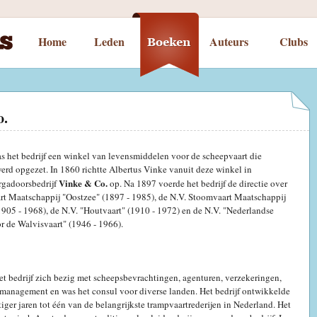
Home
Leden
Auteurs
Clubs
o.
s het bedrijf een winkel van levensmiddelen voor de scheepvaart die
rd opgezet. In 1860 richtte Albertus Vinke vanuit deze winkel in
Vinke & Co.
rgadoorsbedrijf
op. Na 1897 voerde het bedrijf de directie over
rt Maatschappij "Oostzee" (1897 - 1985), de N.V. Stoomvaart Maatschappij
1905 - 1968), de N.V. "Houtvaart" (1910 - 1972) en de N.V. "Nederlandse
r de Walvisvaart" (1946 - 1966).
et bedrijf zich bezig met scheepsbevrachtingen, agenturen, verzekeringen,
smanagement en was het consul voor diverse landen. Het bedrijf ontwikkelde
tiger jaren tot één van de belangrijkste trampvaartrederijen in Nederland. Het