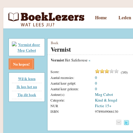
Home
Leden
Boek
Vermist
Vermist
Het Safehouse
«
Nu kopen!
Score:
(
3
/
0
)
0
Aantal recensies:
Wil ik lezen
0
Aantal keer getipt:
Ik lees het nu
0
Aantal keer gelezen:
Meg Cabot
Auteur(s):
Tip dit boek
Kind & Jeugd
Categorie:
Fictie 15+
NUR
ISBN
9789049066130