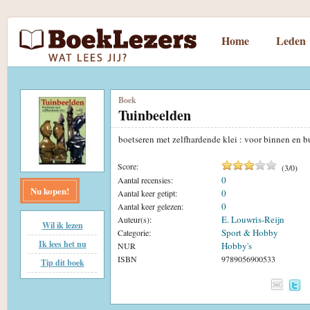
Home
Leden
Boek
Tuinbeelden
boetseren met zelfhardende klei : voor binnen en 
Score:
(
3
/
0
)
0
Aantal recensies:
Nu kopen!
0
Aantal keer getipt:
0
Aantal keer gelezen:
E. Louwris-Reijn
Auteur(s):
Wil ik lezen
Sport & Hobby
Categorie:
Ik lees het nu
Hobby's
NUR
ISBN
9789056900533
Tip dit boek