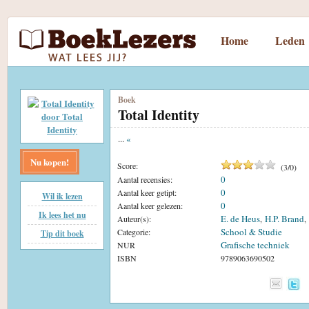
Home
Leden
Boek
Total Identity
...
«
Nu kopen!
Score:
(
3
/
0
)
0
Aantal recensies:
0
Aantal keer getipt:
Wil ik lezen
0
Aantal keer gelezen:
Ik lees het nu
E. de Heus
H.P. Brand
Auteur(s):
,
,
School & Studie
Categorie:
Tip dit boek
Grafische techniek
NUR
ISBN
9789063690502