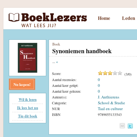
Home
Leden
Boek
Synoniemen handboek
...
«
Score:
(
3
/
0
)
0
Aantal recensies:
Nu kopen!
0
Aantal keer getipt:
0
Aantal keer gelezen:
J. Anthierens
Auteur(s):
Wil ik lezen
School & Studie
Categorie:
Ik lees het nu
Taal en cultuur
NUR
ISBN
9789055133543
Tip dit boek