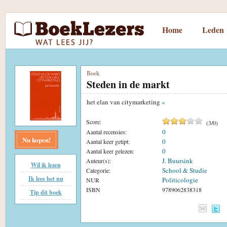
Home
Leden
Boek
Steden in de markt
het elan van citymarketing
«
Score:
(
3
/
0
)
0
Aantal recensies:
Nu kopen!
0
Aantal keer getipt:
0
Aantal keer gelezen:
J. Buursink
Auteur(s):
Wil ik lezen
School & Studie
Categorie:
Ik lees het nu
Politicologie
NUR
ISBN
9789062838318
Tip dit boek