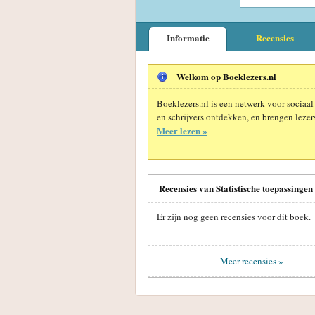
Informatie
Recensies
Welkom op Boeklezers.nl
Boeklezers.nl is een netwerk voor sociaal
en schrijvers ontdekken, en brengen lezers
Meer lezen »
Recensies van Statistische toepassinge
Er zijn nog geen recensies voor dit boek.
Meer recensies »