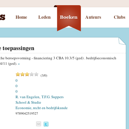
Home
Leden
Auteurs
Clubs
e toepassingen
che beroepsvorming - financiering 3 CBA 10.3/5 (ged) . bedrijfseconomisch
4/11 (ged).
«
(
3
/
0
)
0
0
0
R. van Engelen
T.F.G. Suppers
,
School & Studie
Economie, recht en bedrijfskunde
9789042519527