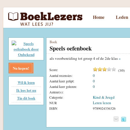
Home
Leden
Boek
Speels oefenboek
als voorbereiding tot groep 4 of de 2de klas
«
Nu kopen!
Score:
(
3
/
0
)
0
Aantal recensies:
0
Aantal keer getipt:
Wil ik lezen
0
Aantal keer gelezen:
Ik lees het nu
Auteur(s):
Kind & Jeugd
Categorie:
Tip dit boek
Leren lezen
NUR
ISBN
9789024336326