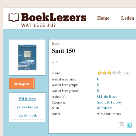
Home
Leden
Boek
Smit 150
...
«
Score:
(
3
/
0
)
0
Aantal recensies:
Nu kopen!
0
Aantal keer getipt:
0
Aantal keer gelezen:
G.J. de Boer
Auteur(s):
Wil ik lezen
Sport & Hobby
Categorie:
Ik lees het nu
Maritiem
NUR
ISBN
9789060135204
Tip dit boek