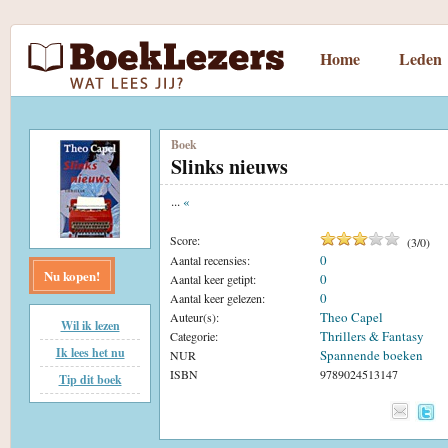
Home
Leden
Boek
Slinks nieuws
...
«
Score:
(
3
/
0
)
0
Aantal recensies:
Nu kopen!
0
Aantal keer getipt:
0
Aantal keer gelezen:
Theo Capel
Auteur(s):
Wil ik lezen
Thrillers & Fantasy
Categorie:
Ik lees het nu
Spannende boeken
NUR
ISBN
9789024513147
Tip dit boek