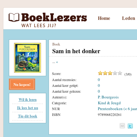
Home
Leden
Boek
Sam in het donker
...
«
Score:
(
3
/
0
)
0
Aantal recensies:
Nu kopen!
0
Aantal keer getipt:
0
Aantal keer gelezen:
P. Bourgeois
Auteur(s):
Wil ik lezen
Kind & Jeugd
Categorie:
Ik lees het nu
Prentenboeken (< 6 jaar
NUR
ISBN
9789068220261
Tip dit boek