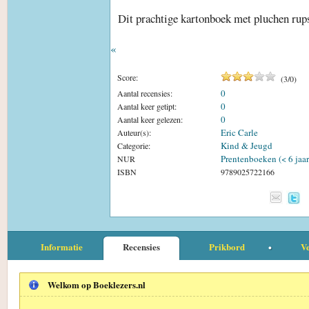
Dit prachtige kartonboek met pluchen rups
«
Score:
(
3
/
0
)
0
Aantal recensies:
0
Aantal keer getipt:
0
Aantal keer gelezen:
Eric Carle
Auteur(s):
Kind & Jeugd
Categorie:
Prentenboeken (< 6 jaar
NUR
ISBN
9789025722166
Informatie
Recensies
Prikbord
Ve
Welkom op Boeklezers.nl