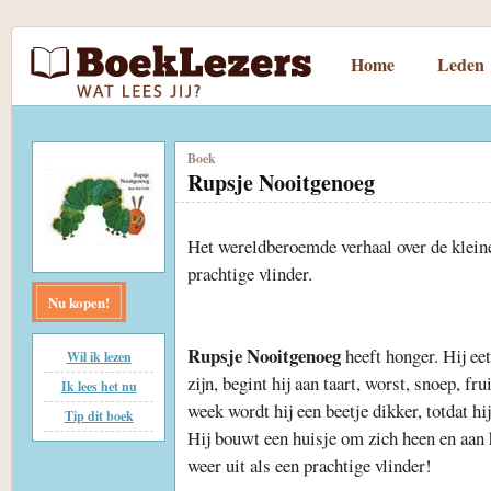
Home
Leden
Boek
Rupsje Nooitgenoeg
Het wereldberoemde verhaal over de kleine
prachtige vlinder.
Nu kopen!
Rupsje Nooitgenoeg
heeft honger. Hij eet
Wil ik lezen
zijn, begint hij aan taart, worst, snoep, fr
Ik lees het nu
week wordt hij een beetje dikker, totdat hij
Tip dit boek
Hij bouwt een huisje om zich heen en aan 
weer uit als een prachtige vlinder!