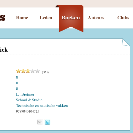
Home
Leden
Auteurs
Clubs
iek
(
3
/
0
)
0
0
0
I.J. Breimer
School & Studie
Technische en nautische vakken
9789040104725