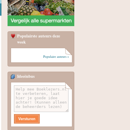
Populairste auteurs deze
week
Populaire auteurs »
Ideeënbus