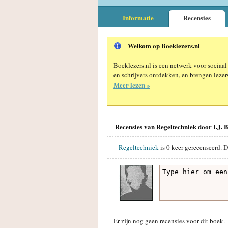
Informatie
Recensies
Welkom op Boeklezers.nl
Boeklezers.nl is een netwerk voor sociaal
en schrijvers ontdekken, en brengen lezers
Meer lezen »
Recensies van Regeltechniek door I.J. 
Regeltechniek
is
0
keer gerecenseerd. D
Er zijn nog geen recensies voor dit boek.