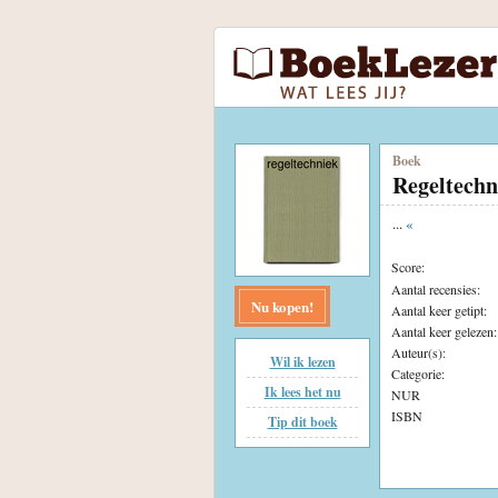
Boek
Regeltechn
...
«
Score:
Aantal recensies:
Nu kopen!
Aantal keer getipt:
Aantal keer gelezen:
Auteur(s):
Wil ik lezen
Categorie:
Ik lees het nu
NUR
ISBN
Tip dit boek