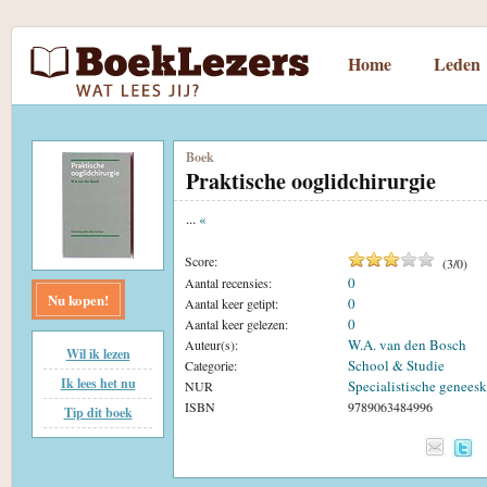
Home
Leden
Boek
Praktische ooglidchirurgie
...
«
Score:
(
3
/
0
)
0
Aantal recensies:
Nu kopen!
0
Aantal keer getipt:
0
Aantal keer gelezen:
W.A. van den Bosch
Auteur(s):
Wil ik lezen
School & Studie
Categorie:
Ik lees het nu
Specialistische genees
NUR
ISBN
9789063484996
Tip dit boek