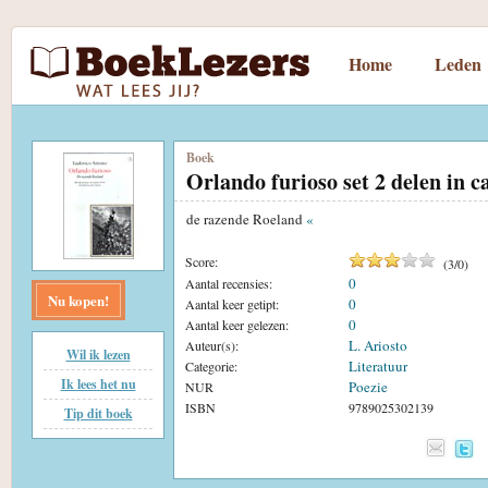
Home
Leden
Boek
Orlando furioso set 2 delen in c
de razende Roeland
«
Score:
(
3
/
0
)
0
Aantal recensies:
Nu kopen!
0
Aantal keer getipt:
0
Aantal keer gelezen:
L. Ariosto
Auteur(s):
Wil ik lezen
Literatuur
Categorie:
Ik lees het nu
Poezie
NUR
ISBN
9789025302139
Tip dit boek