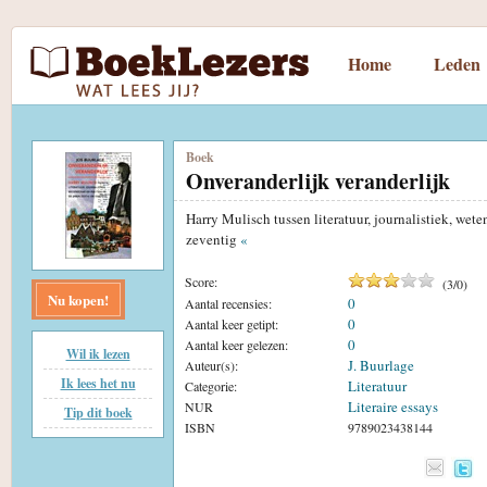
Home
Leden
Boek
Onveranderlijk veranderlijk
Harry Mulisch tussen literatuur, journalistiek, wete
zeventig
«
Score:
(
3
/
0
)
Nu kopen!
0
Aantal recensies:
0
Aantal keer getipt:
0
Aantal keer gelezen:
Wil ik lezen
J. Buurlage
Auteur(s):
Ik lees het nu
Literatuur
Categorie:
Literaire essays
NUR
Tip dit boek
ISBN
9789023438144