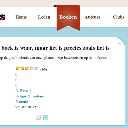
Home
Leden
Auteurs
Clubs
t boek is waar, maar het is precies zoals het is
 op de geschiedenis van onze planeet, zijn bewoners en op de toekomst.
«
(
3
/
0
)
0
0
0
B. Frissell
Religie & Esoterie
Esoterie
9789038907727