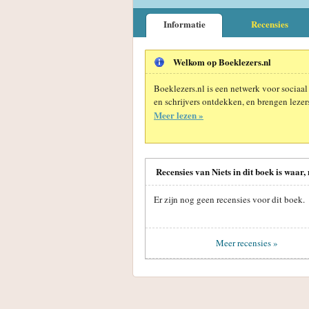
Informatie
Recensies
Welkom op Boeklezers.nl
Boeklezers.nl is een netwerk voor sociaal
en schrijvers ontdekken, en brengen lezers
Meer lezen »
Recensies van Niets in dit boek is waar, 
Er zijn nog geen recensies voor dit boek.
Meer recensies »