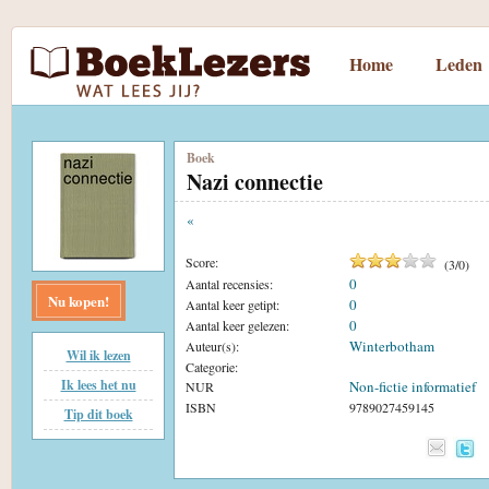
Home
Leden
Boek
Nazi connectie
«
Score:
(
3
/
0
)
0
Aantal recensies:
Nu kopen!
0
Aantal keer getipt:
0
Aantal keer gelezen:
Winterbotham
Auteur(s):
Wil ik lezen
Categorie:
Ik lees het nu
Non-fictie informatief
NUR
ISBN
9789027459145
Tip dit boek